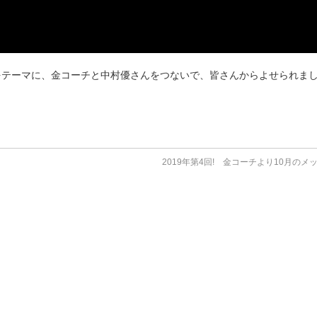
をテーマに、金コーチと中村優さんをつないで、皆さんからよせられま
2019年第4回! 金コーチより10月の